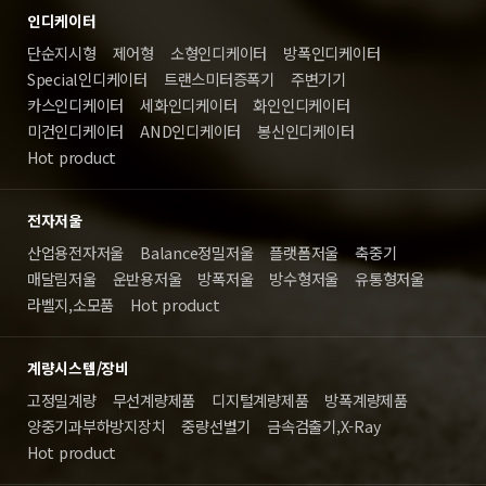
인디케이터
단순지시형
제어형
소형인디케이터
방폭인디케이터
Special인디케이터
트랜스미터증폭기
주변기기
카스인디케이터
세화인디케이터
화인인디케이터
미건인디케이터
AND인디케이터
봉신인디케이터
Hot product
전자저울
산업용전자저울
Balance정밀저울
플랫폼저울
축중기
매달림저울
운반용저울
방폭저울
방수형저울
유통형저울
라벨지,소모품
Hot product
계량시스템/장비
고정밀계량
무선계량제품
디지털계량제품
방폭계량제품
양중기과부하방지장치
중량선별기
금속검출기,X-Ray
Hot product