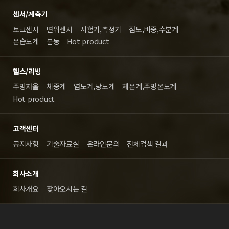
센서/계측기
토크센서
변위센서
시험기,측정기
점도,비중,수분계
온습도계
분동
Hot product
헬스/리빙
주방저울
체중계
염도계,당도계
체온계,주방온도계
Hot product
고객센터
공지사항
기술자료실
온라인문의
전체검색 결과
회사소개
회사개요
찾아오시는 길