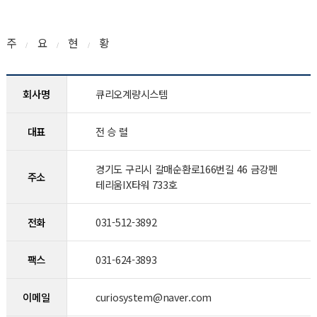
주
요
현
황
/
/
/
회사명
큐리오계량시스템
대표
전 승 렬
경기도 구리시 갈매순환로166번길 46 금강펜
주소
테리움IX타워 733호
전화
031-512-3892
팩스
031-624-3893
이메일
curiosystem@naver.com