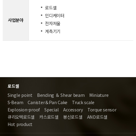
로드셀
인디케이터
사업분야
전자저울
계측기기
로드셀
Single point
Bending ＆ Shear beam
Miniature
S-Beam
Canister＆Pan Cake
Truck scale
Explosion-proof
Special
Accessory
Torque sensor
큐리오텍로드셀
카스로드셀
봉신로드셀
AND로드셀
Hot product