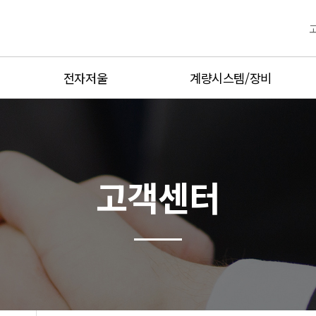
전자저울
계량시스템/장비
산업용전자저울
고정밀계량
Balance정밀저울
무선계량제품
플랫폼저울
디지털계량제품
고객센터
축중기
방폭계량제품
매달림저울
양중기과부하방지장치
운반용저울
중량선별기
방폭저울
금속검출기,X-Ray
방수형저울
Hot product
유통형저울