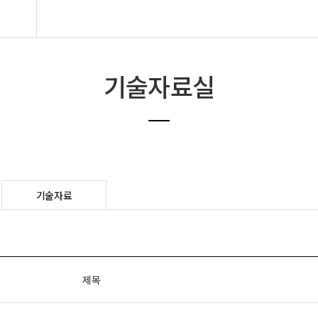
라벨지,소모품
Hot product
기술자료실
기술자료
제목