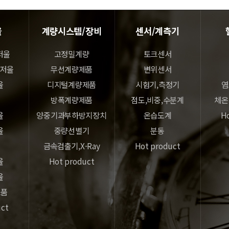
울
계량시스템/장비
센서/계측기
저울
고정밀계량
토크센서
밀저울
무선계량제품
변위센서
울
디지털계량제품
시험기,측정기
염
방폭계량제품
점도,비중,수분계
체온
울
양중기과부하방지장치
온습도계
Ho
울
중량선별기
분동
금속검출기,X-Ray
Hot product
울
Hot product
울
모품
uct