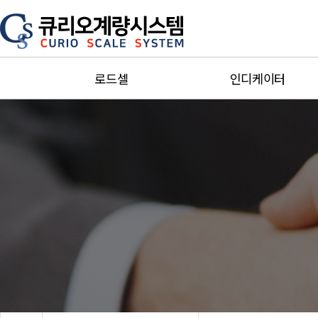
로드셀
인디케이터
Single point
단순지시형
Bending ＆ Shear
제어형
beam
소형인디케이터
Miniature
방폭인디케이터
S-Beam
Special인디케이터
Canister＆Pan Cake
트랜스미터증폭기
Truck scale
주변기기
Explosion-proof
카스인디케이터
Special
세화인디케이터