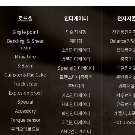
로드셀
인디케이터
전자저
Single point
단순지시형
산업용전자
Bending ＆ Shear
제어형
Balance정
beam
소형인디케이터
플랫폼저
Miniature
방폭인디케이터
축중기
S-Beam
Special인디케이터
매달림저
Canister＆Pan Cake
트랜스미터증폭기
운반용저
Truck scale
주변기기
방폭저울
Explosion-proof
카스인디케이터
방수형저
Special
세화인디케이터
유통형저
Accessory
화인인디케이터
라벨지,소
Torque sensor
미건인디케이터
Hot prod
큐리오텍로드셀
AND인디케이터