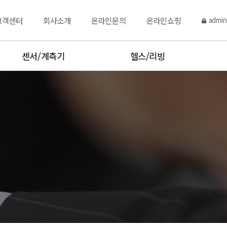
고객센터
회사소개
온라인문의
온라인쇼핑
admin
센서/계측기
헬스/리빙
토크센서
주방저울
변위센서
체중계
시험기,측정기
염도계,당도계
점도,비중,수분계
체온계,주방온도계
온습도계
Hot product
분동
Hot product