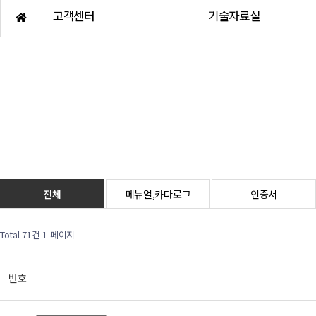
Accessory
화인인디케이터
고객센터
기술자료실
Torque sensor
미건인디케이터
큐리오텍로드셀
AND인디케이터
카스로드셀
봉신인디케이터
봉신로드셀
Hot product
AND로드셀
Hot product
전체
메뉴얼,카다로그
인증서
Total 71건
1 페이지
번호