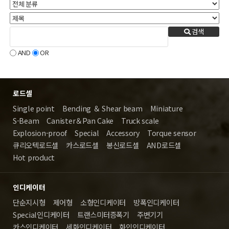
검색
AND
OR
로드셀
Single point
Bending ＆ Shear beam
Miniature
S-Beam
Canister＆Pan Cake
Truck scale
Explosion-proof
Special
Accessory
Torque sensor
큐리오텍로드셀
카스로드셀
봉신로드셀
AND로드셀
Hot product
인디케이터
단순지시형
제어형
소형인디케이터
방폭인디케이터
Special인디케이터
트랜스미터증폭기
주변기기
카스인디케이터
세화인디케이터
화인인디케이터