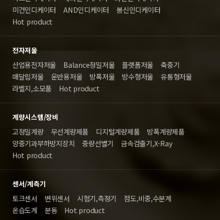
미건인디케이터
AND인디케이터
봉신인디케이터
Hot product
전자저울
산업용전자저울
Balance정밀저울
플랫폼저울
축중기
매달림저울
운반용저울
방폭저울
방수형저울
유통형저울
라벨지,소모품
Hot product
계량시스템/장비
고정밀계량
무선계량제품
디지털계량제품
방폭계량제품
양중기과부하방지장치
중량선별기
금속검출기,X-Ray
Hot product
센서/계측기
토크센서
변위센서
시험기,측정기
점도,비중,수분계
온습도계
분동
Hot product