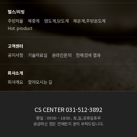
헬스/리빙
주방저울
체중계
염도계,당도계
체온계,주방온도계
Hot product
고객센터
공지사항
기술자료실
온라인문의
전체검색 결과
회사소개
회사개요
찾아오시는 길
CS CENTER
031-512-3892
평일 : 09:00 ~ 18:00 , 토,일,공휴일휴무
궁금하신 점은 언제든지 문의 부탁드립니다.