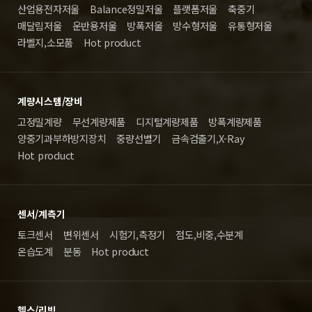
산업용전자저울
Balance정밀저울
플랫폼저울
축중기
매달림저울
운반용저울
방폭저울
방수형저울
유통형저울
라벨지,소모품
Hot product
계량시스템/장비
고정밀계량
무선계량제품
디지털계량제품
방폭계량제품
양중기과부하방지장치
중량선별기
금속검출기,X-Ray
Hot product
센서/계측기
토크센서
변위센서
시험기,측정기
점도,비중,수분계
온습도계
분동
Hot product
헬스/리빙