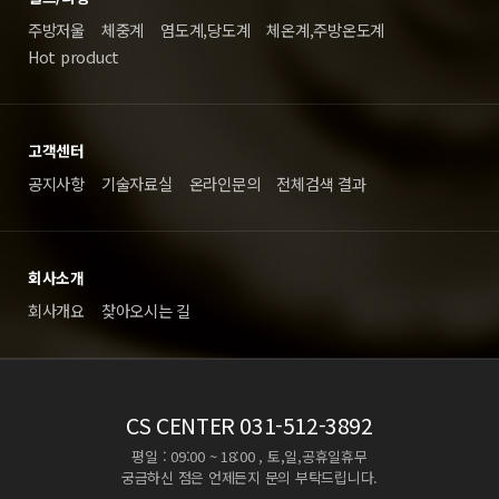
주방저울
체중계
염도계,당도계
체온계,주방온도계
Hot product
고객센터
공지사항
기술자료실
온라인문의
전체검색 결과
회사소개
회사개요
찾아오시는 길
CS CENTER
031-512-3892
평일 : 09:00 ~ 18:00 , 토,일,공휴일휴무
궁금하신 점은 언제든지 문의 부탁드립니다.