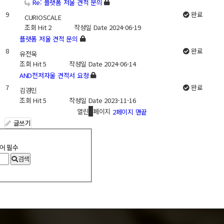
Re: 플랫폼 저울 견적 문의
9
완료
CURIOSCALE
조회
Hit 2
작성일
Date 2024-06-19
플랫폼 저울 견적 문의
8
완료
유전욱
조회
Hit 5
작성일
Date 2024-06-14
AND전저자울 견적서 요청
7
완료
김경민
조회
Hit 5
작성일
Date 2023-11-16
열린
1
페이지
2
페이지
맨끝
글쓰기
어
필수
검색