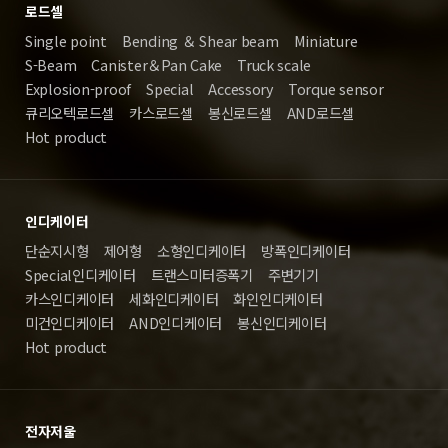
로드셀
Single point
Bending ＆ Shear beam
Miniature
S-Beam
Canister＆Pan Cake
Truck scale
Explosion-proof
Special
Accessory
Torque sensor
큐리오텍로드셀
카스로드셀
봉신로드셀
AND로드셀
Hot product
인디케이터
단순지시형
제어형
소형인디케이터
방폭인디케이터
Special인디케이터
트랜스미터증폭기
주변기기
카스인디케이터
세화인디케이터
화인인디케이터
미건인디케이터
AND인디케이터
봉신인디케이터
Hot product
전자저울