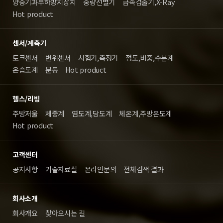
양중기과부하방지장치
중량선별기
금속검출기,X-Ray
Hot product
센서/계측기
토크센서
변위센서
시험기,측정기
점도,비중,수분계
온습도계
분동
Hot product
헬스/리빙
주방저울
체중계
염도계,당도계
체온계,주방온도계
Hot product
고객센터
공지사항
기술자료실
온라인문의
전체검색 결과
회사소개
회사개요
찾아오시는 길