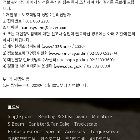
정보 관리책임자에게 의견을 주시면 접수 즉시 조치하여 처리결과를 통보해 드립
니다.
1.개인정보 보호책임자 성명 : 관리담당자
2. 전화번호 : 031-869-2369
3. 이메일 :
curiosystem@naver.com
4. 또는 개인정보침해에 대한 신고나 상담이 필요하신 경우에는 아래 기관에 문의
하시기 바랍니다.
1) 개인분쟁조정위원회 (
/ 1336)
www.1336.or.kr
2) 정보보호마크인증위원회 (
/ 02-580-0533~4)
www.eprivacy.or.kr
3) 대검찰청 인터넷범죄수사센터 (icic.sppo.go.kr / 02-3480-3600)
4) 경찰청 사이버테러대응센터 (
/ 02-392-0330)
www.ctrc.go.kr
부 칙 시행일 등
1.본 방침은 부터 2023년 1월 30일부터 시행합니다.
로드셀
Single point
Bending ＆ Shear beam
Miniature
S-Beam
Canister＆Pan Cake
Truck scale
Explosion-proof
Special
Accessory
Torque sensor
큐리오텍로드셀
카스로드셀
봉신로드셀
AND로드셀