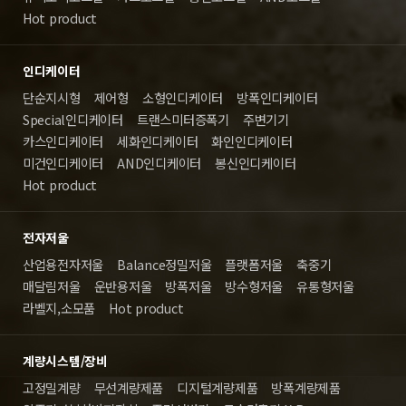
Hot product
인디케이터
단순지시형
제어형
소형인디케이터
방폭인디케이터
Special인디케이터
트랜스미터증폭기
주변기기
카스인디케이터
세화인디케이터
화인인디케이터
미건인디케이터
AND인디케이터
봉신인디케이터
Hot product
전자저울
산업용전자저울
Balance정밀저울
플랫폼저울
축중기
매달림저울
운반용저울
방폭저울
방수형저울
유통형저울
라벨지,소모품
Hot product
계량시스템/장비
고정밀계량
무선계량제품
디지털계량제품
방폭계량제품