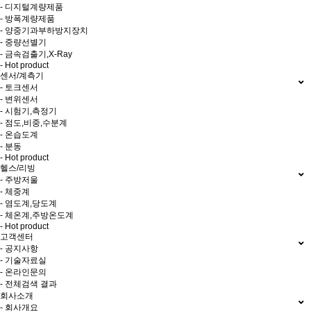
- 디지털계량제품
- 방폭계량제품
- 양중기과부하방지장치
- 중량선별기
- 금속검출기,X-Ray
- Hot product
센서/계측기
- 토크센서
- 변위센서
- 시험기,측정기
- 점도,비중,수분계
- 온습도계
- 분동
- Hot product
헬스/리빙
- 주방저울
- 체중계
- 염도계,당도계
- 체온계,주방온도계
- Hot product
고객센터
- 공지사항
- 기술자료실
- 온라인문의
- 전체검색 결과
회사소개
- 회사개요