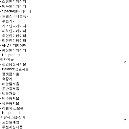
- 소형인디케이터
- 방폭인디케이터
- Special인디케이터
- 트랜스미터증폭기
- 주변기기
- 카스인디케이터
- 세화인디케이터
- 화인인디케이터
- 미건인디케이터
- AND인디케이터
- 봉신인디케이터
- Hot product
전자저울
- 산업용전자저울
- Balance정밀저울
- 플랫폼저울
- 축중기
- 매달림저울
- 운반용저울
- 방폭저울
- 방수형저울
- 유통형저울
- 라벨지,소모품
- Hot product
계량시스템/장비
- 고정밀계량
- 무선계량제품