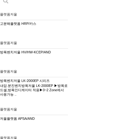
플랫폼저울
고분해플랫폼 HRP/카스
플랫폼저울
방폭벤치저울 HV/HW-KCEP/AND
플랫폼저울
방폭벤치저울 LK-2000EP 시리즈
​내압.분진벤치방폭저울 LK-2000EP ​▶방폭로
드셀,방폭인디케이터 적용▶0~2 Zone에서
사용가능 ..
플랫폼저울
저울플랫폼 APSA/AND
플랫폼저울