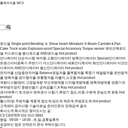
휠체어저울 WCS
로드셀
Single point
Bending ＆ Shear beam
Miniature
S-Beam
Canister＆Pan
Cake
Truck scale
Explosion-proof
Special
Accessory
Torque sensor
큐리오텍로드
셀
카스로드셀
봉신로드셀
AND로드셀
Hot product
인디케이터
단순지시형
제어형
소형인디케이터
방폭인디케이터
Special인디케이터
트랜스미터증폭기
주변기기
카스인디케이터
세화인디케이터
화인인디케이터
미건인
디케이터
AND인디케이터
봉신인디케이터
Hot product
전자저울
산업용전자저울
Balance정밀저울
플랫폼저울
축중기
매달림저울
운반용저
울
방폭저울
방수형저울
유통형저울
라벨지,소모품
Hot product
계량시스템/장비
고정밀계량
무선계량제품
디지털계량제품
방폭계량제품
양중기과
부하방지장치
중량선별기
금속검출기,X-Ray
Hot product
센서/계측기
토크센서
변위센서
시험기,측정기
점도,비중,수분계
온습도계
분동
Hot
product
헬스/리빙
주방저울
체중계
염도계,당도계
체온계,주방온도계
Hot product
고객센터
공지사항
기술자료실
온라인문의
전체검색 결과
회사소개
회사개요
찾아오시는 길
CS CENTER
031-512-3892
평일 : 09:00 ~ 18:00 , 토,일,공휴일휴무
궁금하신 점은 언제든지 문의 부탁드립니다.