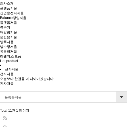
회사소개
플랫폼저울
산업용전자저울
Balance정밀저울
플랫폼저울
축중기
매달림저울
운반용저울
방폭저울
방수형저울
유통형저울
라벨지,소모품
Hot product
전자저울
전자저울
오늘보다 한걸음 더 나아가겠습니다.
전자저울
플랫폼저울
Total 11건
1 페이지