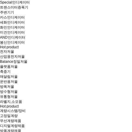
Special인디케이터
트랜스미터증폭기
주변기기
카스인디케이터
세화인디케이터
화인인디케이터
미건인디케이터
AND인디케이터
봉신인디케이터
Hot product
전자저울
산업용전자저울
Balance정밀저울
플랫폼저울
축중기
매달림저울
운반용저울
방폭저울
방수형저울
유통형저울
라벨지,소모품
Hot product
계량시스템/장비
고정밀계량
무선계량제품
디지털계량제품
방폭계량제품