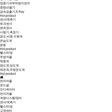
양중기과부하방지장치
중량선별기
금속검출기,X-Ray
Hot product
센서/계측기
토크센서
변위센서
시험기,측정기
점도,비중,수분계
온습도계
분동
Hot product
헬스/리빙
주방저울
체중계
염도계,당도계
체온계,주방온도계
Hot product
전자저울
로드셀
인디케이터
전자저울
계량시스템/장비
센서/계측기
헬스/리빙
고객센터