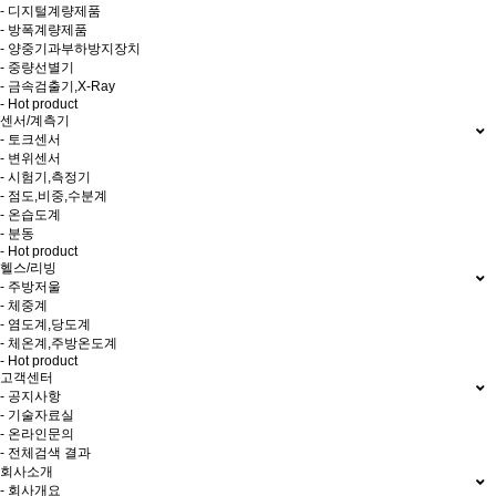
- 디지털계량제품
- 방폭계량제품
- 양중기과부하방지장치
- 중량선별기
- 금속검출기,X-Ray
- Hot product
센서/계측기
- 토크센서
- 변위센서
- 시험기,측정기
- 점도,비중,수분계
- 온습도계
- 분동
- Hot product
헬스/리빙
- 주방저울
- 체중계
- 염도계,당도계
- 체온계,주방온도계
- Hot product
고객센터
- 공지사항
- 기술자료실
- 온라인문의
- 전체검색 결과
회사소개
- 회사개요