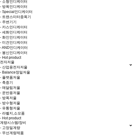
- 소형인디케이터
- 방폭인디케이터
- Special인디케이터
- 트랜스미터증폭기
- 주변기기
- 카스인디케이터
- 세화인디케이터
- 화인인디케이터
- 미건인디케이터
- AND인디케이터
- 봉신인디케이터
- Hot product
전자저울
- 산업용전자저울
- Balance정밀저울
- 플랫폼저울
- 축중기
- 매달림저울
- 운반용저울
- 방폭저울
- 방수형저울
- 유통형저울
- 라벨지,소모품
- Hot product
계량시스템/장비
- 고정밀계량
- 무선계량제품