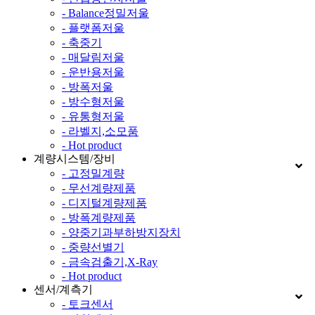
- Balance정밀저울
- 플랫폼저울
- 축중기
- 매달림저울
- 운반용저울
- 방폭저울
- 방수형저울
- 유통형저울
- 라벨지,소모품
- Hot product
계량시스템/장비
- 고정밀계량
- 무선계량제품
- 디지털계량제품
- 방폭계량제품
- 양중기과부하방지장치
- 중량선별기
- 금속검출기,X-Ray
- Hot product
센서/계측기
- 토크센서