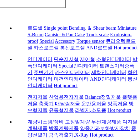
로드셀
Single point
Bending ＆ Shear beam
Miniature
S-Beam
Canister＆Pan Cake
Truck scale
Explosion-
proof
Special
Accessory
Torque sensor
큐리오텍로드
셀
카스로드셀
봉신로드셀
AND로드셀
Hot product
인디케이터
단순지시형
제어형
소형인디케이터
방
폭인디케이터
Special인디케이터
트랜스미터증폭
기
주변기기
카스인디케이터
세화인디케이터
화인
인디케이터
미건인디케이터
AND인디케이터
봉신
인디케이터
Hot product
전자저울
산업용전자저울
Balance정밀저울
플랫폼
저울
축중기
매달림저울
운반용저울
방폭저울
방
수형저울
유통형저울
라벨지,소모품
Hot product
계량시스템/장비
고정밀계량
무선계량제품
디지털
계량제품
방폭계량제품
양중기과부하방지장치
중
량선별기
금속검출기,X-Ray
Hot product