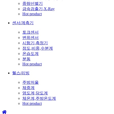
중량선별기
금속검출기,X-Ray
Hot product
센서/계측기
토크센서
변위센서
시험기,측정기
점도,비중,수분계
온습도계
분동
Hot product
헬스/리빙
주방저울
체중계
염도계,당도계
체온계,주방온도계
Hot product