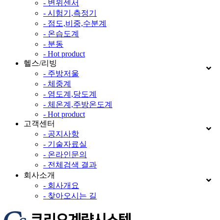
- 변위센서
- 시험기,측정기
- 점도,비중,수분계
- 온습도계
- 분동
- Hot product
헬스/리빙
- 주방저울
- 체중계
- 염도계,당도계
- 체온계,주방온도계
- Hot product
고객센터
- 공지사항
- 기술자료실
- 온라인문의
- 전체검색 결과
회사소개
- 회사개요
- 찾아오시는 길