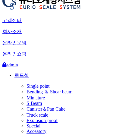
고객센터
회사소개
온라인문의
온라인쇼핑
admin
로드셀
Single point
Bending ＆ Shear beam
Miniature
S-Beam
Canister＆Pan Cake
Truck scale
Explosion-proof
Special
Accessory