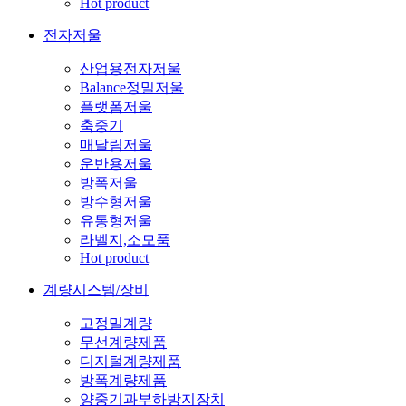
Hot product
전자저울
산업용전자저울
Balance정밀저울
플랫폼저울
축중기
매달림저울
운반용저울
방폭저울
방수형저울
유통형저울
라벨지,소모품
Hot product
계량시스템/장비
고정밀계량
무선계량제품
디지털계량제품
방폭계량제품
양중기과부하방지장치