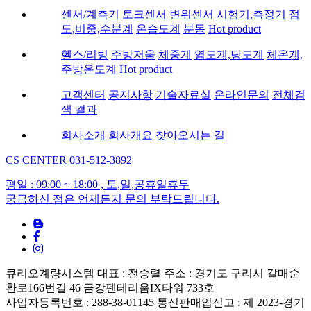
센서/계측기
토크센서
변위센서
시험기,측정기
점
도,비중,수분계
온습도계
분동
Hot product
헬스/리빙
주방저울
체중계
염도계,당도계
체온계,
주방온도계
Hot product
고객센터
공지사항
기술자료실
온라인문의
전체검
색 결과
회사소개
회사개요
찾아오시는 길
CS CENTER
031-512-3892
평일 : 09:00 ~ 18:00 , 토,일,공휴일휴무
궁금하신 점은 언제든지 문의 부탁드립니다.
큐리오계량시스템
대표 : 전승렬
주소 : 경기도 구리시 갈매순
환로166번길 46 금강펜테리움IX타워 733호
사업자등록번호 : 288-38-01145
통신판매업신고 : 제 2023-경기