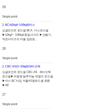
29
Single point
2. BCA(5kgf~100kgf)/카스
싱글포인트 로드셀 BCA . 카스로드셀
▶10kgf ~ 100kgf 동일사이즈 ▶선별기,
작은사이즈의 저울 짐판등 ..
28
Single point
2. CBC-AS(5~30kgf)/큐리오텍
싱글포인트 로드셀 CBC-AS . 큐리오텍
로드셀▶저용량 알루미늄 재질의 로드셀
▶카스 BC 타입 저울AS용로드셀 호환
▶AP..
27
Single point