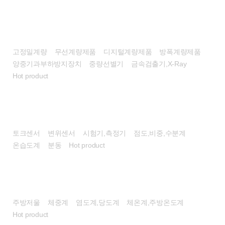
계량시스템/장비
고정밀계량
무선계량제품
디지털계량제품
방폭계량제품
양중기과부하방지장치
중량선별기
금속검출기,X-Ray
Hot product
센서/계측기
토크센서
변위센서
시험기,측정기
점도,비중,수분계
온습도계
분동
Hot product
헬스/리빙
주방저울
체중계
염도계,당도계
체온계,주방온도계
Hot product