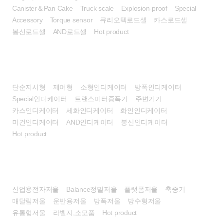
Canister＆Pan Cake
Truck scale
Explosion-proof
Special
Accessory
Torque sensor
큐리오텍로드셀
카스로드셀
봉신로드셀
AND로드셀
Hot product
인디케이터
단순지시형
제어형
소형인디케이터
방폭인디케이터
Special인디케이터
트랜스미터증폭기
주변기기
카스인디케이터
세화인디케이터
화인인디케이터
미건인디케이터
AND인디케이터
봉신인디케이터
Hot product
전자저울
산업용전자저울
Balance정밀저울
플랫폼저울
축중기
매달림저울
운반용저울
방폭저울
방수형저울
유통형저울
라벨지,소모품
Hot product