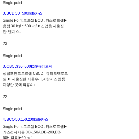
Single point
3. BCD(30~500kgf)/카스
Single Point 로드셀 BCD . 카스로드셀▶
용량 30 kgf ~ 500 kgf ▶산업용 저울짐
판, 벤치스..
23
Single point
3. CBCD(30~500kgf)/큐리오텍
싱글포인트로드셀 CBCD . 큐리오텍로드
셀 ▶ 저울짐판,저 울수리,계량시스템 등
다양한 곳에 적용&n..
22
Single point
4. BCO(60,150,200kgf)/카스
Single Point 로드셀 BCO . 카스로드셀▶
카스전자저울 DB-150A,DB-200,DB-
60H 적용▶60 kgf,..