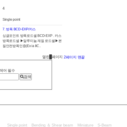
4
Single point
7. 방폭 BCD-EXP/카스
​싱글포인트 방폭로드셀 BCD-EXP . 카스
방폭로드셀 ▶알루미늄 재질 로드셀▶본
질안전방폭인증(Ex ia IIC..
열린
1
페이지
2
페이지
맨끝
색어
필수
검색
로드셀
Single point
Bending ＆ Shear beam
Miniature
S-Beam