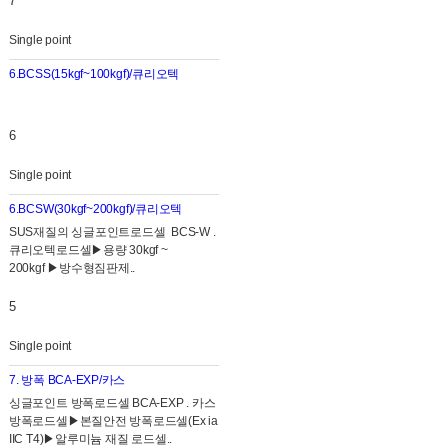
7
Single point
6.BCSS(15kgf~100kgf)/큐리오텍
6
Single point
6.BCSW(30kgf~200kgf)/큐리오텍
SUS재질의 싱글포인트로드셀 BCS-W .
큐리오텍로드셀▶용량 30kgf ~
200kgf ▶방수형짐판제..
5
Single point
7. 방폭 BCA-EXP/카스
싱글포인트 방폭로드셀 BCA-EXP . 카스
방폭로드셀▶본질안전 방폭로드셀(Ex ia
IIC T4)▶ 알루미늄 재질 로드셀..