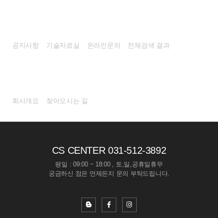
고객센터
공지사항
기술자료실
온라인문의
전체검색 결과
회사소개
회사개요
찾아오시는 길
CS CENTER
031-512-3892
평일 : 09:00 ~ 18:00 , 토,일,공휴일휴무
궁금하신 점은 언제든지 문의 부탁드립니다.