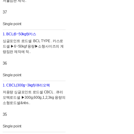
저울짐판 제작..
37
Single point
1. BCL(6~50kgf)/카스
싱글포인트 로드셀 BCL TYPE . 카스로
드셀 ▶6~50kgf 용량▶소형사이즈의 계
량짐판 제작에 적..
36
Single point
1. CBCL(300g~3kgf)/큐리오텍
​저용량 싱글포인트 로드셀 CBCL . 큐리
오텍로드셀 ▶300g,600g,1,2,3kg 용량의
소형로드셀&nbs..
35
Single point