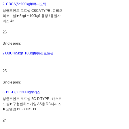
2. CBCA(5~100kgf)/큐리오텍
싱글포인트 로드셀 CBCA TYPE . 큐리오
텍로드셀▶5kgf ~ 100kgf 용량 / 동일사
이즈 &n..
26
Single point
2.OBUH(5kgf~100kgf)/봉신로드셀
25
Single point
3. BC-D(30~300kgf)/카스
싱글포인트 로드셀 BC-D TYPE . 카스로
드셀▶ 구형벤치스케일 AS용 DB시리즈
▶모델명 BC-30DS, BC..
24