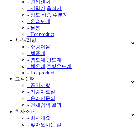
- 변위센서
- 시험기,측정기
- 점도,비중,수분계
- 온습도계
- 분동
- Hot product
헬스/리빙
- 주방저울
- 체중계
- 염도계,당도계
- 체온계,주방온도계
- Hot product
고객센터
- 공지사항
- 기술자료실
- 온라인문의
- 전체검색 결과
회사소개
- 회사개요
- 찾아오시는 길