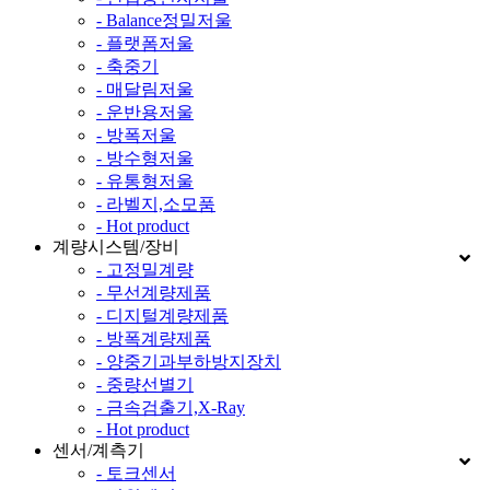
- Balance정밀저울
- 플랫폼저울
- 축중기
- 매달림저울
- 운반용저울
- 방폭저울
- 방수형저울
- 유통형저울
- 라벨지,소모품
- Hot product
계량시스템/장비
- 고정밀계량
- 무선계량제품
- 디지털계량제품
- 방폭계량제품
- 양중기과부하방지장치
- 중량선별기
- 금속검출기,X-Ray
- Hot product
센서/계측기
- 토크센서