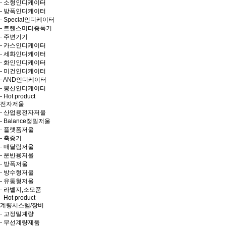
- 소형인디케이터
- 방폭인디케이터
- Special인디케이터
- 트랜스미터증폭기
- 주변기기
- 카스인디케이터
- 세화인디케이터
- 화인인디케이터
- 미건인디케이터
- AND인디케이터
- 봉신인디케이터
- Hot product
전자저울
- 산업용전자저울
- Balance정밀저울
- 플랫폼저울
- 축중기
- 매달림저울
- 운반용저울
- 방폭저울
- 방수형저울
- 유통형저울
- 라벨지,소모품
- Hot product
계량시스템/장비
- 고정밀계량
- 무선계량제품