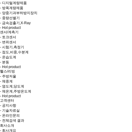
- 디지털계량제품
- 방폭계량제품
- 양중기과부하방지장치
- 중량선별기
- 금속검출기,X-Ray
- Hot product
센서/계측기
- 토크센서
- 변위센서
- 시험기,측정기
- 점도,비중,수분계
- 온습도계
- 분동
- Hot product
헬스/리빙
- 주방저울
- 체중계
- 염도계,당도계
- 체온계,주방온도계
- Hot product
고객센터
- 공지사항
- 기술자료실
- 온라인문의
- 전체검색 결과
회사소개
- 회사개요