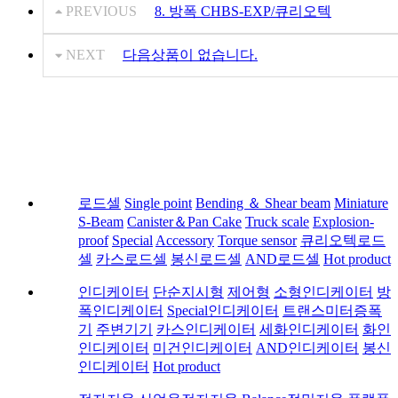
PREVIOUS
8. 방폭 CHBS-EXP/큐리오텍
NEXT
다음상품이 없습니다.
로드셀
Single point
Bending ＆ Shear beam
Miniature
S-Beam
Canister＆Pan Cake
Truck scale
Explosion-
proof
Special
Accessory
Torque sensor
큐리오텍로드
셀
카스로드셀
봉신로드셀
AND로드셀
Hot product
인디케이터
단순지시형
제어형
소형인디케이터
방
폭인디케이터
Special인디케이터
트랜스미터증폭
기
주변기기
카스인디케이터
세화인디케이터
화인
인디케이터
미건인디케이터
AND인디케이터
봉신
인디케이터
Hot product