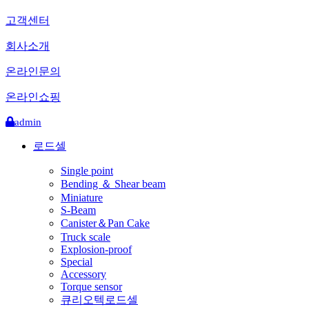
고객센터
회사소개
온라인문의
온라인쇼핑
admin
로드셀
Single point
Bending ＆ Shear beam
Miniature
S-Beam
Canister＆Pan Cake
Truck scale
Explosion-proof
Special
Accessory
Torque sensor
큐리오텍로드셀