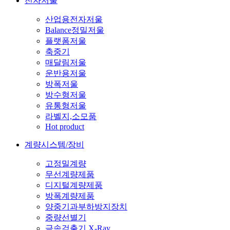
전자저울
산업용전자저울
Balance정밀저울
플랫폼저울
축중기
매달림저울
운반용저울
방폭저울
방수형저울
유통형저울
라벨지,소모품
Hot product
계량시스템/장비
고정밀계량
무선계량제품
디지털계량제품
방폭계량제품
양중기과부하방지장치
중량선별기
금속검출기,X-Ray