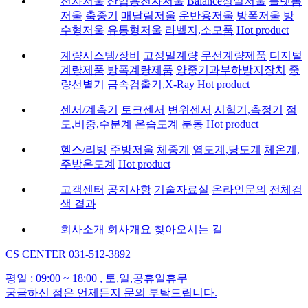
전자저울
산업용전자저울
Balance정밀저울
플랫폼
저울
축중기
매달림저울
운반용저울
방폭저울
방
수형저울
유통형저울
라벨지,소모품
Hot product
계량시스템/장비
고정밀계량
무선계량제품
디지털
계량제품
방폭계량제품
양중기과부하방지장치
중
량선별기
금속검출기,X-Ray
Hot product
센서/계측기
토크센서
변위센서
시험기,측정기
점
도,비중,수분계
온습도계
분동
Hot product
헬스/리빙
주방저울
체중계
염도계,당도계
체온계,
주방온도계
Hot product
고객센터
공지사항
기술자료실
온라인문의
전체검
색 결과
회사소개
회사개요
찾아오시는 길
CS CENTER
031-512-3892
평일 : 09:00 ~ 18:00 , 토,일,공휴일휴무
궁금하신 점은 언제든지 문의 부탁드립니다.