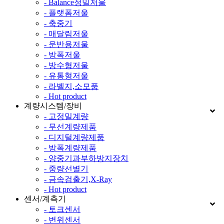
- Balance정밀저울
- 플랫폼저울
- 축중기
- 매달림저울
- 운반용저울
- 방폭저울
- 방수형저울
- 유통형저울
- 라벨지,소모품
- Hot product
계량시스템/장비
- 고정밀계량
- 무선계량제품
- 디지털계량제품
- 방폭계량제품
- 양중기과부하방지장치
- 중량선별기
- 금속검출기,X-Ray
- Hot product
센서/계측기
- 토크센서
- 변위센서