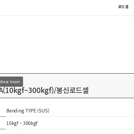
로드셀
Shear beam
BA(10kgf~300kgf)/봉신로드셀
Bending TYPE (SUS)
10kgf ~ 300kgf