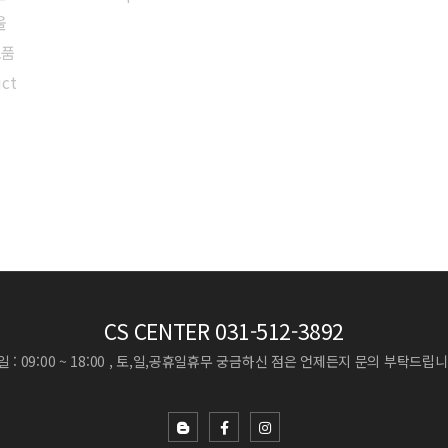
울
모품
uct
CS CENTER
031-512-3892
 : 09:00 ~ 18:00 , 토,일,공휴일휴무
궁금하신 점은 언제든지 문의 부탁드립니