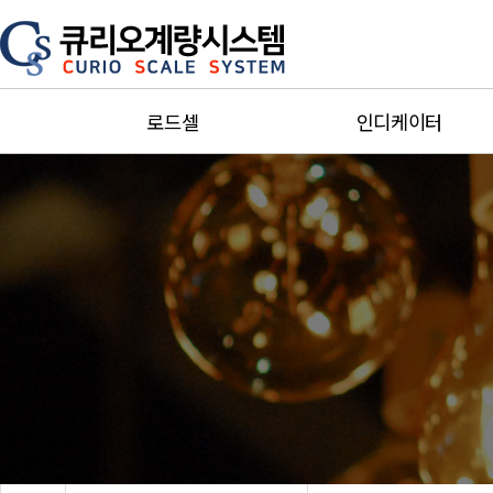
로드셀
인디케이터
Single point
단순지시형
Bending ＆ Shear
제어형
beam
소형인디케이터
Miniature
방폭인디케이터
S-Beam
Special인디케이터
Canister＆Pan Cake
트랜스미터증폭기
Truck scale
주변기기
Explosion-proof
카스인디케이터
Special
세화인디케이터