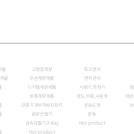
울
계량시스템/장비
센서/계측기
저울
고정밀계량
토크센서
밀저울
무선계량제품
변위센서
울
디지털계량제품
시험기,측정기
염
방폭계량제품
점도,비중,수분계
체온
울
양중기과부하방지장치
온습도계
Ho
울
중량선별기
분동
금속검출기,X-Ray
Hot product
울
Hot product