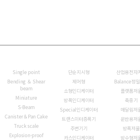
로드셀
인디케이터
전자저
Single point
단순지시형
산업용전자
Bending ＆ Shear
제어형
Balance정
beam
소형인디케이터
플랫폼저
Miniature
방폭인디케이터
축중기
S-Beam
Special인디케이터
매달림저
Canister＆Pan Cake
트랜스미터증폭기
운반용저
Truck scale
주변기기
방폭저울
Explosion-proof
카스인디케이터
방수형저