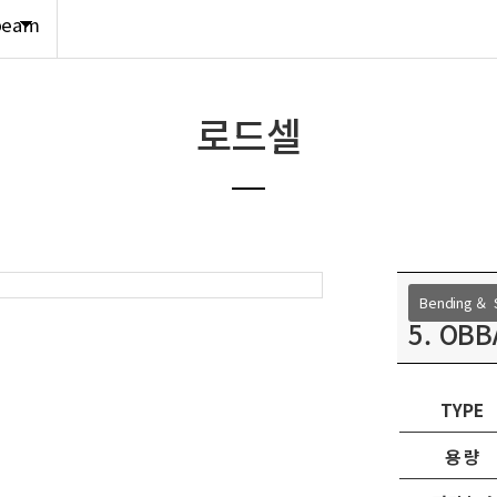
라벨지,소모품
beam
Hot product
로드셀
Bending ＆ 
5. OB
TYPE
용 량