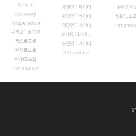
Special
세화인디케이터
유통형저
Accessory
화인인디케이터
라벨지,소
Torque sensor
미건인디케이터
Hot prod
큐리오텍로드셀
AND인디케이터
카스로드셀
봉신인디케이터
봉신로드셀
Hot product
AND로드셀
Hot product
평일