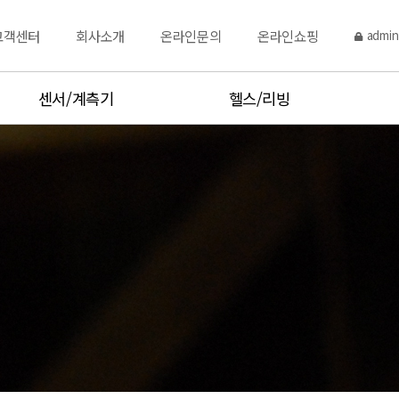
고객센터
회사소개
온라인문의
온라인쇼핑
admin
센서/계측기
헬스/리빙
토크센서
주방저울
변위센서
체중계
시험기,측정기
염도계,당도계
점도,비중,수분계
체온계,주방온도계
온습도계
Hot product
분동
Hot product