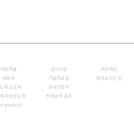
헬스/리빙
고객센터
회사소개
주방저울
공지사항
회사개요
체중계
기술자료실
찾아오시는 길
도계,당도계
온라인문의
계,주방온도계
전체검색 결과
t product