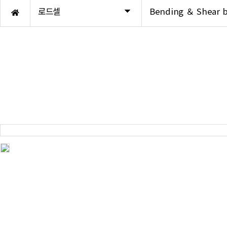
Accessory
화인인디케이터
로드셀
Bending ＆ Shear 
Torque sensor
미건인디케이터
큐리오텍로드셀
AND인디케이터
카스로드셀
봉신인디케이터
봉신로드셀
Hot product
AND로드셀
Hot product