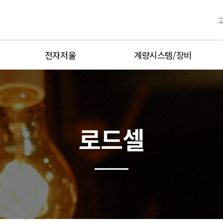
전자저울
계량시스템/장비
산업용전자저울
고정밀계량
Balance정밀저울
무선계량제품
플랫폼저울
디지털계량제품
로드셀
축중기
방폭계량제품
매달림저울
양중기과부하방지장치
운반용저울
중량선별기
방폭저울
금속검출기,X-Ray
방수형저울
Hot product
유통형저울