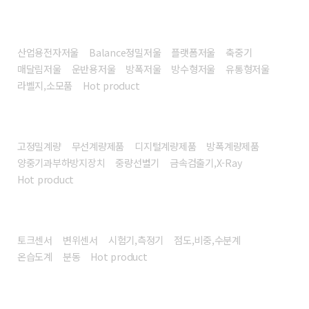
전자저울
산업용전자저울
Balance정밀저울
플랫폼저울
축중기
매달림저울
운반용저울
방폭저울
방수형저울
유통형저울
라벨지,소모품
Hot product
계량시스템/장비
고정밀계량
무선계량제품
디지털계량제품
방폭계량제품
양중기과부하방지장치
중량선별기
금속검출기,X-Ray
Hot product
센서/계측기
토크센서
변위센서
시험기,측정기
점도,비중,수분계
온습도계
분동
Hot product
헬스/리빙