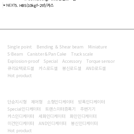
NEXT
5. HBS(10kgf~2tf)/카스
로드셀
Single point
Bending ＆ Shear beam
Miniature
S-Beam
Canister＆Pan Cake
Truck scale
Explosion-proof
Special
Accessory
Torque sensor
큐리오텍로드셀
카스로드셀
봉신로드셀
AND로드셀
Hot product
인디케이터
단순지시형
제어형
소형인디케이터
방폭인디케이터
Special인디케이터
트랜스미터증폭기
주변기기
카스인디케이터
세화인디케이터
화인인디케이터
미건인디케이터
AND인디케이터
봉신인디케이터
Hot product