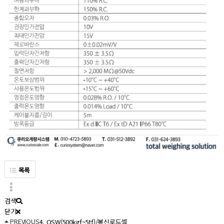
목록
검색
닫기
PREVIOUS
4. OSW(500kgf~5tf)/봉신로드셀