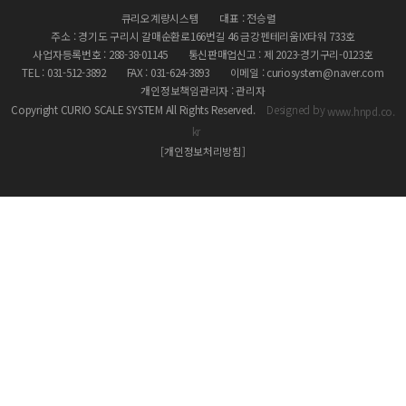
큐리오계량시스템
대표 : 전승렬
주소 : 경기도 구리시 갈매순환로166번길 46 금강펜테리움IX타워 733호
사업자등록번호 : 288-38-01145
통신판매업신고 : 제 2023-경기구리-0123호
TEL : 031-512-3892
FAX : 031-624-3893
이메일 : curiosystem@naver.com
개인정보책임관리자 : 관리자
Copyright CURIO SCALE SYSTEM All Rights Reserved.
Designed by
www.hnpd.co.
kr
[개인정보처리방침]