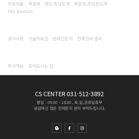
주방저울
체중계
염도계,당도계
체온계,주방온도계
Hot product
고객센터
공지사항
기술자료실
온라인문의
전체검색 결과
회사소개
회사개요
찾아오시는 길
CS CENTER
031-512-3892
평일 : 09:00 ~ 18:00 , 토,일,공휴일휴무
궁금하신 점은 언제든지 문의 부탁드립니다.