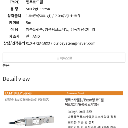
TYPE
방폭로드셀
용 량
500 kgf ~ 5ton
정격출력
1.8㎷/V(500kgf) / 2.0㎷/V(1tf~5tf)
케이블
5m
적 용
방폭플랫폼, 방폭탱크스케일, 방폭계량설비 외
제조사
한국AND
상담/견적문의
010-4723-5893 / curiosystem@naver.com
목록으로
본문
Detail view