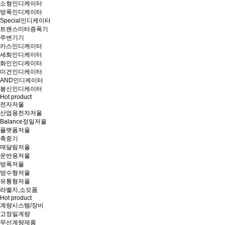
소형인디케이터
방폭인디케이터
Special인디케이터
트랜스미터증폭기
주변기기
카스인디케이터
세화인디케이터
화인인디케이터
미건인디케이터
AND인디케이터
봉신인디케이터
Hot product
전자저울
산업용전자저울
Balance정밀저울
플랫폼저울
축중기
매달림저울
운반용저울
방폭저울
방수형저울
유통형저울
라벨지,소모품
Hot product
계량시스템/장비
고정밀계량
무선계량제품