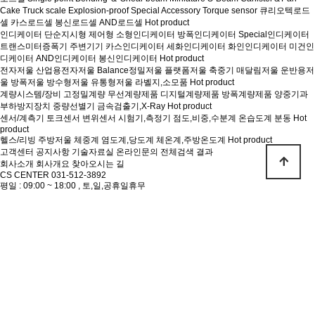
로드셀
Single point
Bending ＆ Shear beam
Miniature
S-Beam
Canister＆Pan
Cake
Truck scale
Explosion-proof
Special
Accessory
Torque sensor
큐리오텍로드
셀
카스로드셀
봉신로드셀
AND로드셀
Hot product
인디케이터
단순지시형
제어형
소형인디케이터
방폭인디케이터
Special인디케이터
트랜스미터증폭기
주변기기
카스인디케이터
세화인디케이터
화인인디케이터
미건인
디케이터
AND인디케이터
봉신인디케이터
Hot product
전자저울
산업용전자저울
Balance정밀저울
플랫폼저울
축중기
매달림저울
운반용저
울
방폭저울
방수형저울
유통형저울
라벨지,소모품
Hot product
계량시스템/장비
고정밀계량
무선계량제품
디지털계량제품
방폭계량제품
양중기과
부하방지장치
중량선별기
금속검출기,X-Ray
Hot product
센서/계측기
토크센서
변위센서
시험기,측정기
점도,비중,수분계
온습도계
분동
Hot
product
헬스/리빙
주방저울
체중계
염도계,당도계
체온계,주방온도계
Hot product
고객센터
공지사항
기술자료실
온라인문의
전체검색 결과
회사소개
회사개요
찾아오시는 길
CS CENTER
031-512-3892
평일 : 09:00 ~ 18:00 , 토,일,공휴일휴무
궁금하신 점은 언제든지 문의 부탁드립니다.
큐리오계량시스템
대표 : 전승렬
주소 : 경기도 구리시 갈매순환로166번길 46 금강펜
테리움IX타워 733호
사업자등록번호 : 288-38-01145
통신판매업신고 : 제 2023-경기구리-0123호
TEL : 031-512-3892
FAX : 031-624-3893
이메일 : curiosystem@naver.com
개인정