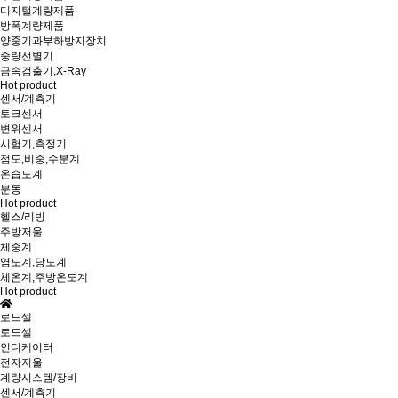
디지털계량제품
방폭계량제품
양중기과부하방지장치
중량선별기
금속검출기,X-Ray
Hot product
센서/계측기
토크센서
변위센서
시험기,측정기
점도,비중,수분계
온습도계
분동
Hot product
헬스/리빙
주방저울
체중계
염도계,당도계
체온계,주방온도계
Hot product
로드셀
로드셀
인디케이터
전자저울
계량시스템/장비
센서/계측기