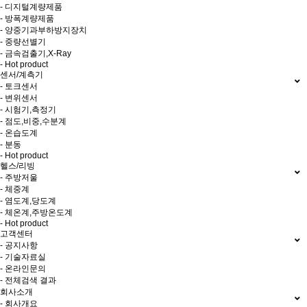
- 디지털계량제품
- 방폭계량제품
- 양중기과부하방지장치
- 중량선별기
- 금속검출기,X-Ray
- Hot product
센서/계측기
- 토크센서
- 변위센서
- 시험기,측정기
- 점도,비중,수분계
- 온습도계
- 분동
- Hot product
헬스/리빙
- 주방저울
- 체중계
- 염도계,당도계
- 체온계,주방온도계
- Hot product
고객센터
- 공지사항
- 기술자료실
- 온라인문의
- 전체검색 결과
회사소개
- 회사개요