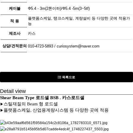
용 량
250kgf ~ 10tf
정격출력
3.0㎷/V
케이블
Φ5.4 - 3m(2톤이하)/Φ5.4 -5m(3~5tf)
플랫폼스케일, 탱크스케일, 계량설비 등 다양한 곳에 적용가
적 용
능
제조사
카스
상담/견적문의
010-4723-5893 / curiosystem@naver.com
목록으로
Detail view
​Shear Beam Type 로드셀 BSB . 카스로드셀
스틸재질의 Beam 형 로드셀
▶
플랫폼스케일, 산업용계량시스템 등 다양한 곳에 적용
▶