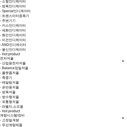
- 소형인디케이터
- 방폭인디케이터
- Special인디케이터
- 트랜스미터증폭기
- 주변기기
- 카스인디케이터
- 세화인디케이터
- 화인인디케이터
- 미건인디케이터
- AND인디케이터
- 봉신인디케이터
- Hot product
전자저울
- 산업용전자저울
- Balance정밀저울
- 플랫폼저울
- 축중기
- 매달림저울
- 운반용저울
- 방폭저울
- 방수형저울
- 유통형저울
- 라벨지,소모품
- Hot product
계량시스템/장비
- 고정밀계량
- 무선계량제품