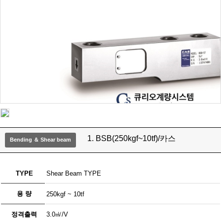
1. BSB(250kgf~10tf)/카스
Bending ＆ Shear beam
TYPE
Shear Beam TYPE