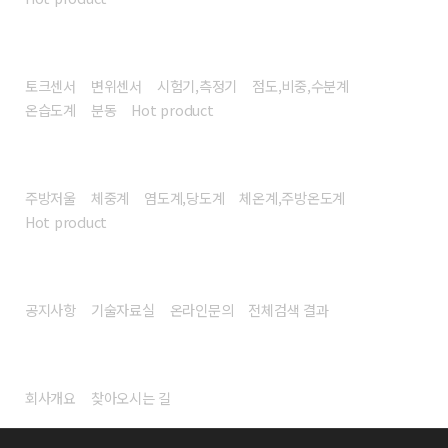
센서/계측기
토크센서
변위센서
시험기,측정기
점도,비중,수분계
온습도계
분동
Hot product
헬스/리빙
주방저울
체중계
염도계,당도계
체온계,주방온도계
Hot product
고객센터
공지사항
기술자료실
온라인문의
전체검색 결과
회사소개
회사개요
찾아오시는 길