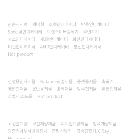
인디케이터
단순지시형
제어형
소형인디케이터
방폭인디케이터
Special인디케이터
트랜스미터증폭기
주변기기
카스인디케이터
세화인디케이터
화인인디케이터
미건인디케이터
AND인디케이터
봉신인디케이터
Hot product
전자저울
산업용전자저울
Balance정밀저울
플랫폼저울
축중기
매달림저울
운반용저울
방폭저울
방수형저울
유통형저울
라벨지,소모품
Hot product
계량시스템/장비
고정밀계량
무선계량제품
디지털계량제품
방폭계량제품
양중기과부하방지장치
중량선별기
금속검출기,X-Ray
Hot product