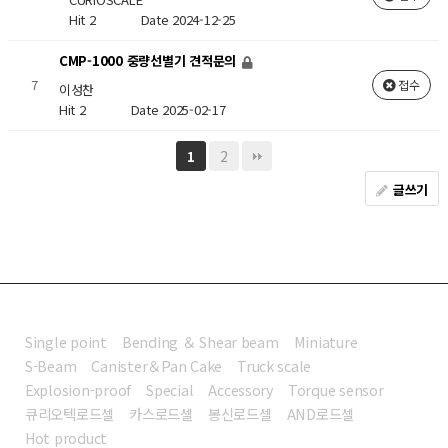
Hit 2
Date 2024-12-25
CMP-1000 중량선별기 견적문의
7
접수
이성찬
Hit 2
Date 2025-02-17
2
1
글쓰기
로드셀
Single point
Bending ＆ Shear beam
Miniature
S-Beam
Canister＆Pan Cake
Truck scale
Explosion-proof
Special
Accessory
Torque sensor
큐리오텍로드셀
카스로드셀
봉신로드셀
AND로드셀
Hot product